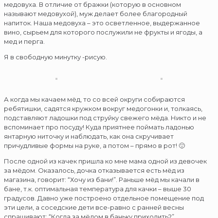
медовуха. В отличие от бражки (которую в основном
называют медовухой), муж делает более благородный
напиток. Наша медовуха – это осветленное, выдержанное
вино, сырьем для которого послужили не фрукты и ягоды, а
мед и перга.
Я в свободную минутку -рисую.
А когда мы качаем мёд, то со всей округи собираются
ребятишки, садятся кружком вокруг медогонки и, толкаясь,
подставляют ладошки под струйку свежего мёда. Никто и не
вспоминает про посуду! Куда приятнее поймать ладонью
янтарную ниточку и наблюдать, как она скручивает
причудливые формы на руке, а потом – прямо в рот! 🙂
После одной из качек пришла ко мне мама одной из девочек
за мёдом. Оказалось, дочка отказывается есть мёд из
магазина, говорит: “Хочу из бани!”. Раньше мёд мы качали в
бане, т.к. оптимальная температура для качки – выше 30
градусов. Давно уже построено отдельное помещение под
эти цели, а соседские дети все-равно с ранней весны
спрашивают: “Когда за мёдом в баньку приходить?”.