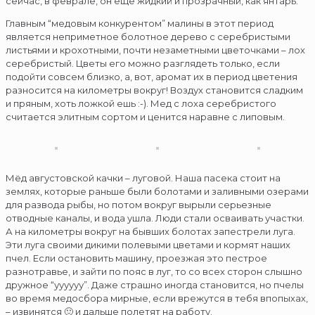
сейчас, в феврале, он еще жидкий и прозрачный, как янтарь.
Главным “медовым конкурентом” малины в этот период
является неприметное болотное дерево с серебристыми
листьями и крохотными, почти незаметными цветочками – лох
серебристый. Цветы его можно разглядеть только, если
подойти совсем близко, а, вот, аромат их в период цветения
разносится на километры вокруг! Воздух становится сладким
и пряным, хоть ложкой ешь :-). Мед с лоха серебристого
считается элитным сортом и ценится наравне с липовым.
Мёд августовской качки – луговой. Наша пасека стоит на
землях, которые раньше были болотами и заливными озерами
для развода рыбы, но потом вокруг вырыли серьезные
отводные каналы, и вода ушла. Люди стали осваивать участки.
А на километры вокруг на бывших болотах запестрели луга.
Эти луга своими дикими полевыми цветами и кормят наших
пчел. Если остановить машину, проезжая это пестрое
разнотравье, и зайти по пояс в луг, то со всех сторон слышно
дружное “уууууу”. Даже страшно иногда становится, но пчелы
во время медосбора мирные, если врежутся в тебя впопыхах,
– извинятся 🙂 и дальше полетят на работу.