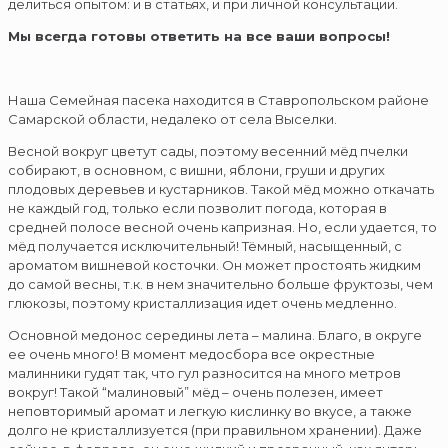
делиться опытом: и в статьях, и при личной консультации.
Мы всегда готовы ответить на все ваши вопросы!
Наша Семейная пасека находится в Ставропольском районе
Самарской области, недалеко от села Выселки.
Весной вокруг цветут сады, поэтому весенний мёд пчелки
собирают, в основном, с вишни, яблони, груши и других
плодовых деревьев и кустарников. Такой мёд можно откачать
не каждый год, только если позволит погода, которая в
средней полосе весной очень капризная. Но, если удается, то
мёд получается исключительный! Тёмный, насыщенный, с
ароматом вишневой косточки. Он может простоять жидким
до самой весны, т.к. в нем значительно больше фруктозы, чем
глюкозы, поэтому кристаллизация идет очень медленно.
Основной медонос середины лета – малина. Благо, в округе
ее очень много! В момент медосбора все окрестные
малинники гудят так, что гул разносится на много метров
вокруг! Такой “малиновый” мёд – очень полезен, имеет
неповторимый аромат и легкую кислинку во вкусе, а также
долго не кристаллизуется (при правильном хранении). Даже