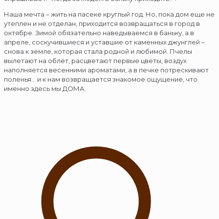
Наша мечта – жить на пасеке круглый год. Но, пока дом еще не
утеплен и не отделан, приходится возвращаться в город в
октябре. Зимой обязательно наведываемся в баньку, а в
апреле, соскучившиеся и уставшие от каменных джунглей –
снова к земле, которая стала родной и любимой. Пчелы
вылетают на облёт, расцветают первые цветы, воздух
наполняется весенними ароматами, а в печке потрескивают
поленья… и к нам возвращается знакомое ощущение, что
именно здесь мы ДОМА.