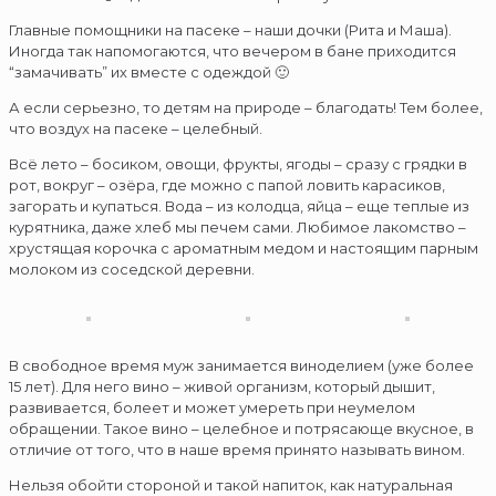
Главные помощники на пасеке – наши дочки (Рита и Маша).
Иногда так напомогаются, что вечером в бане приходится
“замачивать” их вместе с одеждой 🙂
А если серьезно, то детям на природе – благодать! Тем более,
что воздух на пасеке – целебный.
Всё лето – босиком, овощи, фрукты, ягоды – сразу с грядки в
рот, вокруг – озёра, где можно с папой ловить карасиков,
загорать и купаться. Вода – из колодца, яйца – еще теплые из
курятника, даже хлеб мы печем сами. Любимое лакомство –
хрустящая корочка с ароматным медом и настоящим парным
молоком из соседской деревни.
В свободное время муж занимается виноделием (уже более
15 лет). Для него вино – живой организм, который дышит,
развивается, болеет и может умереть при неумелом
обращении. Такое вино – целебное и потрясающе вкусное, в
отличие от того, что в наше время принято называть вином.
Нельзя обойти стороной и такой напиток, как натуральная