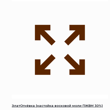
ЗлатОгнёвка (настойка восковой моли ПЖВМ 30%)