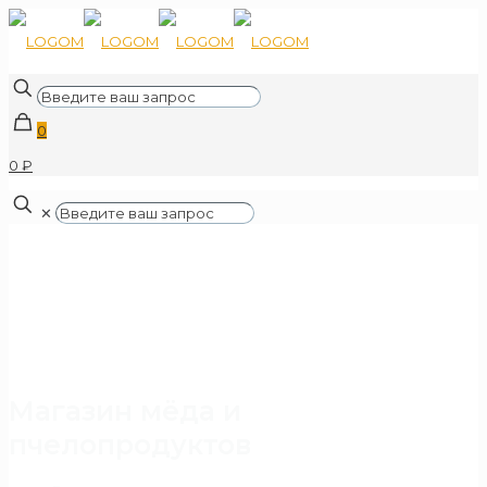
0
0 ₽
✕
Магазин мёда и
пчелопродуктов