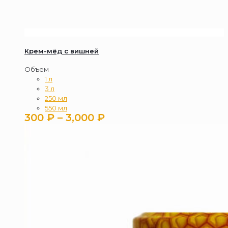
Крем-мёд с вишней
Объем
1 л
3 л
250 мл
550 мл
Диапазон
300
₽
–
3,000
₽
цен:
300 ₽
–
3,000 ₽