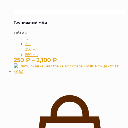
Гречишный мёд
Объем
1 л
3 л
250 мл
550 мл
Диапазон
250
₽
–
2,100
₽
цен:
250 ₽
–
2,100 ₽