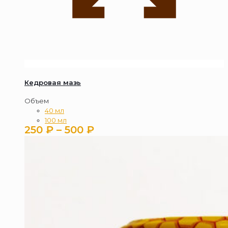
Кедровая мазь
Объем
40 мл
100 мл
Диапазон
250
₽
–
500
₽
цен:
250 ₽
–
500 ₽