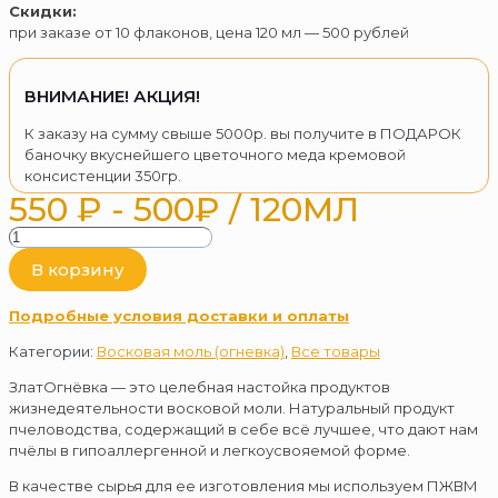
Скидки:
при заказе от 10 флаконов, цена 120 мл — 500 рублей
ВНИМАНИЕ! АКЦИЯ!
К заказу на сумму свыше 5000р. вы получите в ПОДАРОК
баночку вкуснейшего цветочного меда кремовой
консистенции 350гр.
550
₽
- 500₽ / 120МЛ
Количество
товара
В корзину
ЗлатОгнёвка
(настойка
Подробные условия доставки и оплаты
восковой
моли
Категории:
Восковая моль (огневка)
,
Все товары
ПЖВМ
30%)
ЗлатОгнёвка — это целебная настойка продуктов
жизнедеятельности восковой моли. Натуральный продукт
пчеловодства, содержащий в себе всё лучшее, что дают нам
пчёлы в гипоаллергенной и легкоусвояемой форме.
В качестве сырья для ее изготовления мы используем ПЖВМ