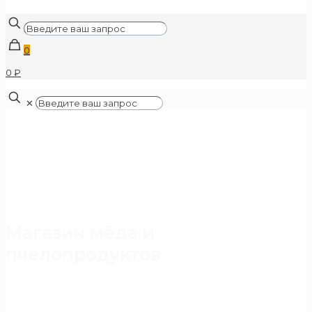
0
0 ₽
✕
Магазин мёда и
пчелопродуктов
Главная
Все товары