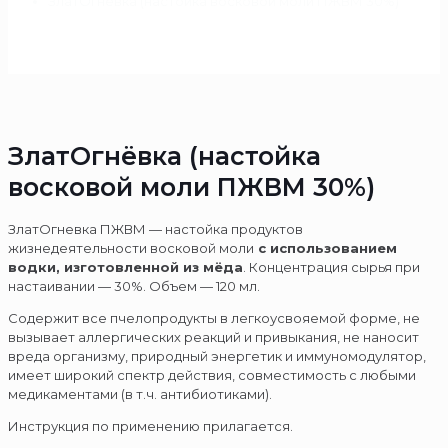
ЗлатОгнёвка (настойка восковой моли ПЖВМ 30%)
ЗлатОгнёвка (настойка
восковой моли ПЖВМ 30%)
ЗлатОгневка ПЖВМ — настойка продуктов
жизнедеятельности восковой моли
с использованием
водки, изготовленной из мёда
. Концентрация сырья при
настаивании — 30%. Объем — 120 мл.
Содержит все пчелопродукты в легкоусвояемой форме, не
вызывает аллергических реакций и привыкания, не наносит
вреда организму, природный энергетик и иммуномодулятор,
имеет широкий спектр действия, совместимость с любыми
медикаментами (в т.ч. антибиотиками).
Инструкция по применению прилагается.