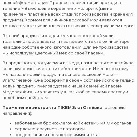
полной ферментации. Процесс ферментации проходит в
течение 7-8 месяцев в деревянных моляриях (мы не
применяем пластик на всех стадиях производства и хранения
продукта). Кормом для личинок восковой моли являются
только темные пчелиные соты с высоким содержанием перги.
Готовый продукт жизнедеятельности восковой моли
тщательно просеивается и настаивается в стеклянной таре
на водке собственного изготовления. Для ее производства
мы используем цветочный мед со своей пасеки.
В народе водка, получаемая из меда, называется «золотой» за
свои вкусовые качества и себестоимость. Именно поэтому
мы назвали новый продукт на основе восковой моли —
ЗлатОгнёвкой. Она содержит в своём составе исключительно
воду и продукты пчеловодства с нашей семейной пасеки
Медовая Жизнь и является уникальной по своему составу и
целебным свойствам.
Применение экстракта ПЖВМ
ЗлатОгнёвка
(основные
направления):
заболевания бронхо-легочной системы и ЛОР органов
сердечно-сосудистые патологии
поддержание и повышение иммунитета