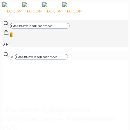
0
0 ₽
✕
«Лечение туберкулеза
прополисом» — Неумывакин
И.П.