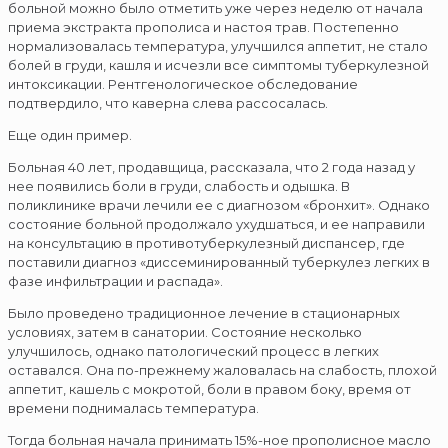
больной можно было отметить уже через неделю от начала
приема экстракта прополиса и настоя трав. Постепенно
нормализовалась температура, улучшился аппетит, не стало
болей в груди, кашля и исчезли все симптомы туберкулезной
интоксикации. Рентгенологическое обследование
подтвердило, что каверна слева рассосалась.
Еще один пример.
Больная 40 лет, продавщица, рассказала, что 2 года назад у
нее появились боли в груди, слабость и одышка. В
поликлинике врачи лечили ее с диагнозом «бронхит». Однако
состояние больной продолжало ухудшаться, и ее направили
на консультацию в противотуберкулезный диспансер, где
поставили диагноз «диссеминированный туберкулез легких в
фазе инфильтрации и распада».
Было проведено традиционное лечение в стационарных
условиях, затем в санатории. Состояние несколько
улучшилось, однако патологический процесс в легких
оставался. Она по-прежнему жаловалась на слабость, плохой
аппетит, кашель с мокротой, боли в правом боку, время от
времени поднималась температура.
Тогда больная начала принимать 15%-ное прополисное масло