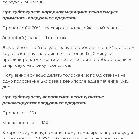
сексуальной жизни.
При туберкулезе народная медицина рекомендует
применять следующее средство.
Прополис (10-20%-ная спиртовая настойка — 40 капель)
Зверобой (трава) — 1 ст. ложка
В эмалированной посуде траву зверобоя заварить 1 стаканом
крутого кипятка, настаивать в течение 15-20 минут и
профильтровать. К жидкой части настоя зверобоя добавить
спиртовую настойку прополиса.
Полученной смесью делать полоскание: по 0,5 стакана на
одно полоскание, 2-3 раза в день после еды в течение 10-15
дней.
При туберкулезе, воспалении легких, ангине
рекомендуется следующее средство.
Прополис — 10 г
Масло коровье — 100 г
К коровьему маслу, помещенному в эмалированную посуду и
нагретому до 50-60°С, добавить измельченный прополис.