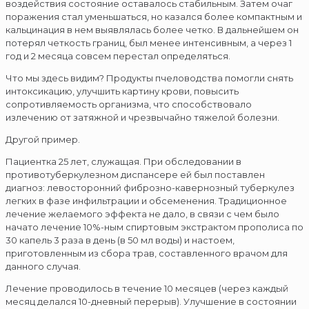
воздействия состояние оставалось стабильным. Затем очаг
поражения стал уменьшаться, но казался более компактным и
кальцинация в нем выявлялась более четко. В дальнейшем он
потерял четкость границ, был менее интенсивным, а через 1
год и 2 месяца совсем перестал определяться.
Что мы здесь видим? Продукты пчеловодства помогли снять
интоксикацию, улучшить картину крови, повысить
сопротивляемость организма, что способствовало
излечению от затяжной и чрезвычайно тяжелой болезни.
Другой пример.
Пациентка 25 лет, служащая. При обследовании в
противотуберкулезном диспансере ей был поставлен
диагноз: левосторонний фиброзно-кавернозный туберкулез
легких в фазе инфильтрации и обсеменения. Традиционное
лечение желаемого эффекта не дало, в связи с чем было
начато лечение 10%-ным спиртовым экстрактом прополиса по
30 капель 3 раза в день (в 50 мл воды) и настоем,
приготовленным из сбора трав, составленного врачом для
данного случая.
Лечение проводилось в течение 10 месяцев (через каждый
месяц делался 10-дневный перерыв). Улучшение в состоянии