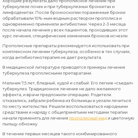
Хорошие результаты дало прополисное лечение при
туберкулезе почек и при туберкулезных бронхитах и
лимфоденитах. После бронхоскопии пораженные бронхи
обрабатывали 10%-ным водным раствором прополиса и
одновременно применяли антибиотики. Через 2-3 месяца
после начала лечения у всех пациентов, проходивших этот
курс лечения, специфические изменения бронхов исчезли.
Прополисные препараты рекомендуется использовать при
комплексном лечении туберкулеза, особенно в тех случаях,
когда антибиотикотерапия не дает результата.
В медицинской литературе приводятся примеры лечения
туберкулеза прополисными препаратами.
Мальчик 7,5 лет, бледный, худой и слабый. Его легкие «съедал»
туберкулез. Традиционное лечение не дало желаемого
эффекта, и врачи предложили операцию. Родители
отказались, забрали ребенка из больницы и уехали лечиться
по месту жительства. Решили воспользоваться народными
средствами и наряду с общепринятыми методами терапии
начали применять для лечения
прополисный мед
и цветочную
пыльцу-обножку.
В течение первых месяцев такого комбинированного