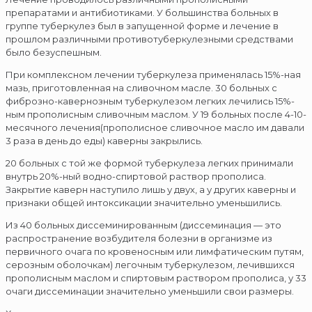
препаратами и антибиотиками. У большинства больных в
группе туберкулез был в запущенной форме и лечение в
прошлом различными противотуберкулезными средствами
было безуспешным.
При комплексном лечении туберкулеза применялась 15%-ная
мазь, приготовленная на сливочном масле. 30 больных с
фиброзно-кавернозным туберкулезом легких лечились 15%-
ным прополисным сливочным маслом. У 19 больных после 4-10-
месячного лечения(прополисное сливочное масло им давали
3 раза в день до еды) каверны закрылись.
20 больных с той же формой туберкулеза легких принимали
внутрь 20%-ный водно-спиртовой раствор прополиса.
Закрытие каверн наступило лишь у двух, а у других каверны и
признаки общей интоксикации значительно уменьшились.
Из 40 больных диссеминированным (диссеминация — это
распространение возбудителя болезни в организме из
первичного очага по кровеносным или лимфатическим путям,
серозным оболочкам) легочным туберкулезом, лечившихся
прополисным маслом и спиртовым раствором прополиса, у 33
очаги диссеминации значительно уменьшили свои размеры.