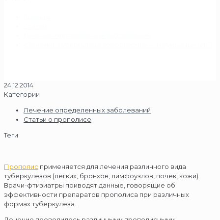
Главная
Статьи
Лечение определенных заболеваний
«Лечение туберкулеза прополисом» — Неумывакин И.П.
24.12.2014
Категории
Лечение определенных заболеваний
Статьи о прополисе
Теги
Прополис
применяется для лечения различного вида
туберкулезов (легких, бронхов, лимфоузлов, почек, кожи).
Врачи-фтизиатры приводят данные, говорящие об
эффективности препаратов прополиса при различных
формах туберкулеза.
Лечение проводилось различными прополисными