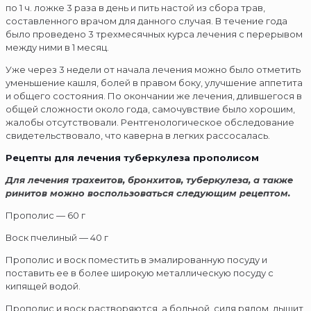
по 1 ч. ложке 3 раза в день и пить настой из сбора трав,
составленного врачом для данного случая. В течение года
было проведено 3 трехмесячных курса лечения с перерывом
между ними в 1 месяц.
Уже через 3 недели от начала лечения можно было отметить
уменьшение кашля, болей в правом боку, улучшение аппетита
и общего состояния. По окончании же лечения, длившегося в
общей сложности около года, самочувствие было хорошим,
жалобы отсутствовали. Рентгенологическое обследование
свидетельствовало, что каверна в легких рассосалась.
Рецепты для лечения туберкулеза прополисом
Для лечения трахеитов, бронхитов, туберкулеза, а также
ринитов можно воспользоваться следующим рецептом.
Прополис — 60 г
Воск пчелиный — 40 г
Прополис и воск поместить в эмалированную посуду и
поставить ее в более широкую металлическую посуду с
кипящей водой.
Прополис и воск растворяются, а больной, сидя рядом, дышит