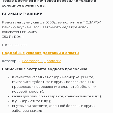
Товар доступен к почтовой пересылке только в
холодное время года.
ВНИМАНИЕ! АКЦИЯ!
К заказу на сумму свыше 5000р. вы получите в ПОДАРОК
баночку вкуснейшего цветочного меда кремовой
консистенции 350гр.
350
₽
/ 120мл
Нет в наличии
Подробные условия доставки и оплаты
Категории:
Все товары
,
Прополис
Применение экстракта водного прополиса:
в качестве капель в нос (при насморке, рините,
гайморите, тубоотите и других воспалительных
процессах и повреждениях слизистой оболочки
носовой полости);
капли для глаз (при катаракте, конъюнктивите и др.);
в уши (при отите и др.);
внутрь при гастрите, язвенной болезни и других
заболеваниях жкт;