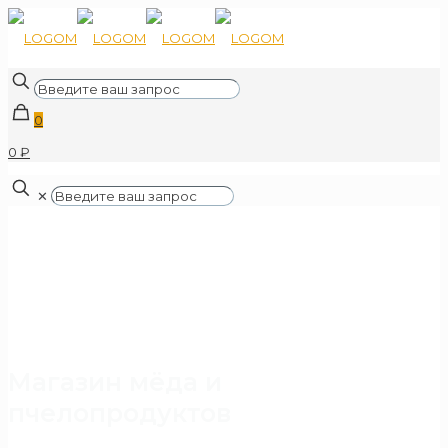
0
0 ₽
✕
Магазин мёда и
пчелопродуктов