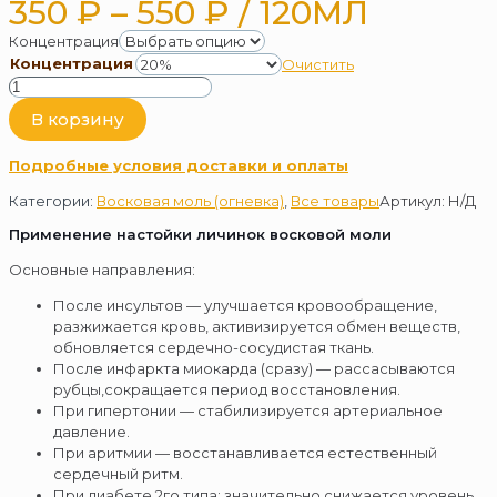
ДИАПАЗОН
350
₽
–
550
₽
/ 120МЛ
ЦЕН:
Концентрация
Концентрация
Очистить
350 ₽
Количество
–
товара
В корзину
Настойка
550 ₽
личинок
Подробные условия доставки и оплаты
восковой
моли
Категории:
Восковая моль (огневка)
,
Все товары
Артикул:
Н/Д
Применение настойки личинок восковой моли
Основные направления:
После инсультов — улучшается кровообращение,
разжижается кровь, активизируется обмен веществ,
обновляется сердечно-сосудистая ткань.
После инфаркта миокарда (сразу) — рассасываются
рубцы,сокращается период восстановления.
При гипертонии — стабилизируется артериальное
давление.
При аритмии — восстанавливается естественный
сердечный ритм.
При диабете 2го типа: значительно снижается уровень