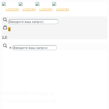
0
0 ₽
✕
Магазин мёда и
пчелопродуктов