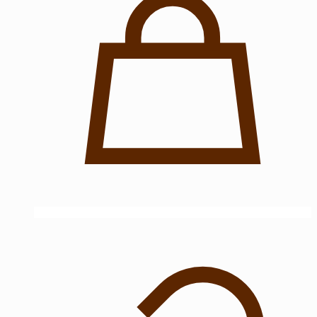
выбрать
на
странице
товара.