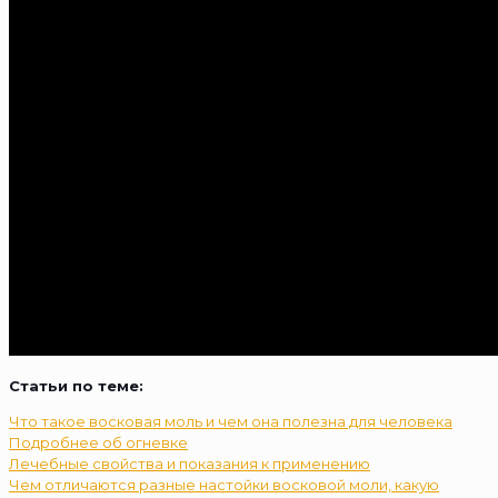
Статьи по теме:
Что такое восковая моль и чем она полезна для человека
Подробнее об огневке
Лечебные свойства и показания к применению
Чем отличаются разные настойки восковой моли, какую