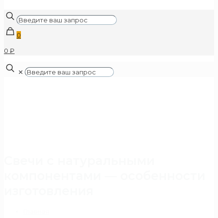
0
0 ₽
✕
Свечи с натуральными
компонентами — особенности
изготовления
Главная