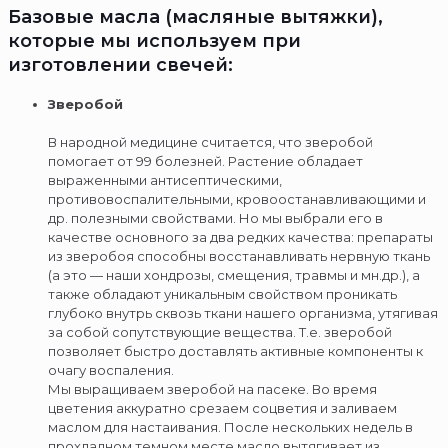
Базовые масла (масляные вытяжки),
которые мы используем при
изготовлении свечей:
Зверобой
В народной медицине считается, что зверобой
помогает от 99 болезней. Растение обладает
выраженными антисептическими,
противовоспалительными, кровоостанавливающими и
др. полезными свойствами. Но мы выбрали его в
качестве основного за два редких качества: препараты
из зверобоя способны восстанавливать нервную ткань
(а это — наши хондрозы, смещения, травмы и мн.др.), а
также обладают уникальным свойством проникать
глубоко внутрь сквозь ткани нашего организма, утягивая
за собой сопутствующие вещества. Т.е. зверобой
позволяет быстро доставлять активные компоненты к
очагу воспаления.
Мы выращиваем зверобой на пасеке. Во время
цветения аккуратно срезаем соцветия и заливаем
маслом для настаивания. После нескольких недель в
прохладном темном месте масло вытягивает из