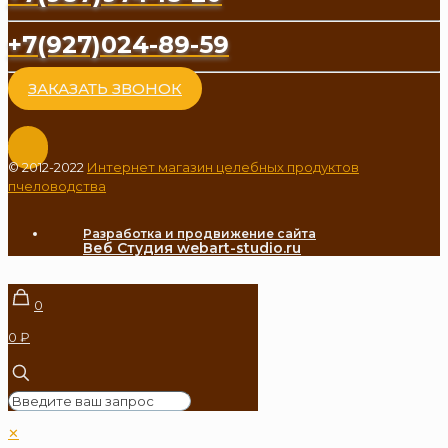
+7(927)024-89-59
ЗАКАЗАТЬ ЗВОНОК
© 2012-2022
Интернет магазин целебных продуктов
пчеловодства
Разработка и продвижение сайта
Веб Студия webart-studio.ru
0
0 ₽
✕