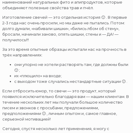
наименований натуральных фито и апипродуктов, которые
объединяют полезные свойства трав и пчёл.
Изготовление свечей — это отдельная история 🙂 . В первые
2-3 года нас очень просили, но мы даже не пытались. Потом:
долго думали, «набивали шишки», «бились лбом об стену»,
бросали, начинали заново, опять шишки, стены и — ДА! —
получилось!!!
За это время опытные образцы испытали нас на прочность в
трёх направлениях:
они упорно не хотели растворять там, где должны были
🙂 ;
их «плющило» на входе;
с выходом тоже случались нестандартные ситуации 🙂 .
Если отбросить юмор, то свечи — это продукт, который
появился исключительно благодаря вам — нашим клиентам. В
течение нескольких лет мы получали большое количество
писем и звонков с просьбами, предложениями,
предположениями 🙂 , личным опытом и, самое главное,
серьезной мотивацией!
Сегодня, спустя несколько лет применения, я могу с