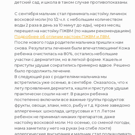
детский сад, и школа в таком случае противопоказаны.
С сентября мальчик стал принимать настойку личинок
восковой моли (по 1/2 ч.л. с небольшим количеством
воды 2 раза в день за 10 минут до еды), через месяц
перешел на настойку ПЖВМ (по нашим рекомендациям).
Подробнее об отличии настоек ПЖВМ и ЛВМ.
После нового года родители мальчика пришли к нам
снова. Результаты лечения были впечатляющими! Кожа
ребенка очистилась на 80%, остались небольшие
участки с дерматитом, но в легкой форме. Кашель и
приступы удушья сократились примерно вдвое. Решено
было продолжить лечение.
В следующий раз с родителями мальчика мы
встретились уже осенью, в сентябре. Оказалось, что к
лету проявления дерматита, кашля и приступов удушья
практически сошли на нет. В рацион ребенка
постепенно включили все важные группы продуктов:
фрукты, овощи, злаки, мясо, рыбу и т.д. Кроме заведомо
аллергенных: шоколада, цитрусовых и т.п. Летом
ребенок не принимал никаких препаратов, даже
настойку восковой моли. Но осенью, со сменой погоды,
мама заметила у него на руках (на сгибе локтя)
аллергические высыпания и мальчик стал подкашливать.