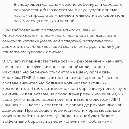
В следующем холодном сезоне ребенку для хорошего
самочувствия было достаточно двух курсов приема
настойки продуктов жизнедеятельности восковой моли
по 2.5 месяца осенью и весной.
При заболеваниях с аллергическим кашлем и
бронхоспазмами, кашлем невыявленного происхождения,
сенной лихорадки (сезонной аллергии), аллергическом
дерматите настойки восковой моли очень эффективны (при
длительном курсовом приеме).
В случаях гиперчувствительности мы рекомендуем начинать
лечение с настойки личинок восковой моли, т.к. она
максимально бережно относится к нашему организму.
Настойка ПЖВМ тоже считается гипоаллергенной, но в ее
составе значительно большее количество активных
компонентов. Чтобы дать возможность организму привыкнуть
к активным веществам, не провоцируя резких изменений, мы
советуем в первое время принимать именно экстракт ЛВМ,
начиная с 2-3 капель, постепенно доводя до рекомендуемой
дозировки. При хорошей переносимости, через месяц-два
можно перейти на настойку ПЖВМ, т.к. она будет более
эффективно бороться с перечисленными проблемами.