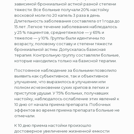
зависимой бронхиальной астмой разной степени
тяжести. Все больные получали 20% настойку
восковой моли по 20 капель 3 раза в день.
Длительность заболевания составляла от 1 года до
15 лет. Легкое течение заболевания наблюдалось
у 25 % пациентов, среднетяжелое — у 65% и
тяжелое — у 10%. Группы были идентичны по
возрасту, половому составу и степени тяжести
бронхиальной астмы. Допускалась базисная
терапия. Контрольную группу составляли больные,
которые находились только на базисной терапии.
Постоянное наблюдение за больными позволило
выявить как субъективное, так и объективное
улучшение, что выразилось в улучшении или
полном исчезновении сухих хрипов в легких и
приступов удушья. У 75% больных, получавших
настойку, наблюдалось ослабление этих явлений к
10 дню от начала приема препарата. Побочных
эффектов во время приема препарата больные не
отмечали.
К 10 дню приема настойки произошло
достоверное увеличение жизненной емкости