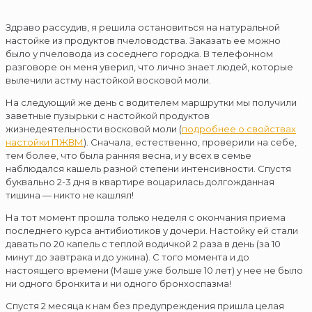
Здраво рассудив, я решила остановиться на натуральной
настойке из продуктов пчеловодства. Заказать ее можно
было у пчеловода из соседнего городка. В телефонном
разговоре он меня уверил, что лично знает людей, которые
вылечили астму настойкой восковой моли.
На следующий же день с водителем маршрутки мы получили
заветные пузырьки с настойкой продуктов
жизнедеятельности восковой моли (
подробнее о свойствах
настойки ПЖВМ
). Сначала, естественно, проверили на себе,
тем более, что была ранняя весна, и у всех в семье
наблюдался кашель разной степени интенсивности. Спустя
буквально 2-3 дня в квартире воцарилась долгожданная
тишина — никто не кашлял!
На тот момент прошла только неделя с окончания приема
последнего курса антибиотиков у дочери. Настойку ей стали
давать по 20 капель с теплой водичкой 2 раза в день (за 10
минут до завтрака и до ужина). С того момента и до
настоящего времени (Маше уже больше 10 лет) у нее не было
ни одного бронхита и ни одного бронхоспазма!
Спустя 2 месяца к нам без предупреждения пришла целая