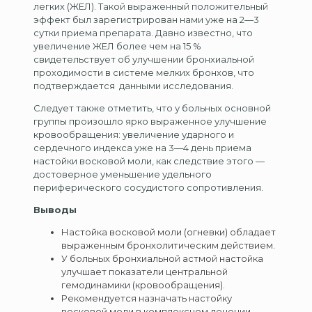
легких (ЖЕЛ). Такой выраженный положительный
эффект был зарегистрирован нами уже на 2—3
сутки приема препарата. Давно известно, что
увеличение ЖЕЛ более чем на 15 %
свидетельствует об улучшении бронхиальной
проходимости в системе мелких бронхов, что
подтверждается данными исследования.
Следует также отметить, что у больных основной
группы произошло ярко выраженное улучшение
кровообращения: увеличение ударного и
сердечного индекса уже на 3—4 день приема
настойки восковой моли, как следствие этого —
достоверное уменьшение удельного
периферического сосудистого сопротивления.
Выводы
Настойка восковой моли (огневки) обладает
выраженным бронхолитическим действием.
У больных бронхиальной астмой настойка
улучшает показатели центральной
гемодинамики (кровообращения).
Рекомендуется назначать настойку
восковой моли в комплексном лечении