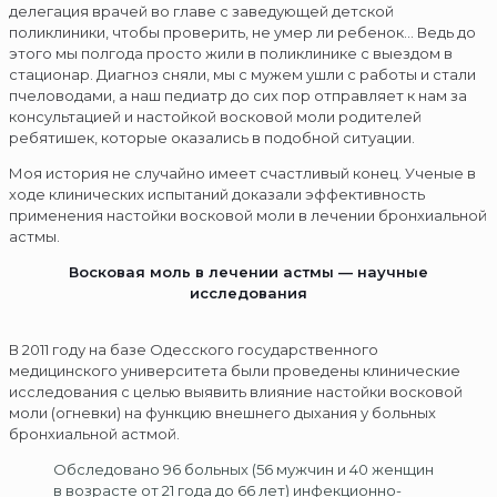
делегация врачей во главе с заведующей детской
поликлиники, чтобы проверить, не умер ли ребенок… Ведь до
этого мы полгода просто жили в поликлинике с выездом в
стационар. Диагноз сняли, мы с мужем ушли с работы и стали
пчеловодами, а наш педиатр до сих пор отправляет к нам за
консультацией и настойкой восковой моли родителей
ребятишек, которые оказались в подобной ситуации.
Моя история не случайно имеет счастливый конец. Ученые в
ходе клинических испытаний доказали эффективность
применения настойки восковой моли в лечении бронхиальной
астмы.
Восковая моль в лечении астмы — научные
исследования
В 2011 году на базе Одесского государственного
медицинского университета были проведены клинические
исследования с целью выявить влияние настойки восковой
моли (огневки) на функцию внешнего дыхания у больных
бронхиальной астмой.
Обследовано 96 больных (56 мужчин и 40 женщин
в возрасте от 21 года до 66 лет) инфекционно-