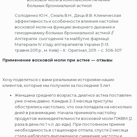
больных бронхиальной астмой.
Солоденко Ю.Н., Смаль В.Н., Дець В.В. Клиническая
эффективность и особенности влияния настойки
восковой моли на функцию внешнего дыхания и
гемодинамику больных бронхиальной астмой //
Апітерапія: сьогодення та майбутнє фармації:
Матеріали IV з’їзду апітерапевтів України (1-13
травня 2011 р., м. Київ) – Х.: Оригінал, 2011. – с. 306-307
Применение восковой моли при астме — отзывы
Хочу поделиться с вами реальными историями наших
клиентов, которые мы получили за последние 5 лет.
Женщина среднего возраста, диагноз астма поставлен
уже очень давно. Каждые 2-3 месяца приступы
обострялись настолько, что она попадала на несколько
дней в реанимацию. Начала принимать настойку
продуктов жизнедеятельности восковой моли ПЖВМ (2
раза в день по 1 ч.л. до еды). При постоянном приеме
необходимость в стационаре отпала, спустя 2 месяца
стала наблюдать выраженное снижение частоты и