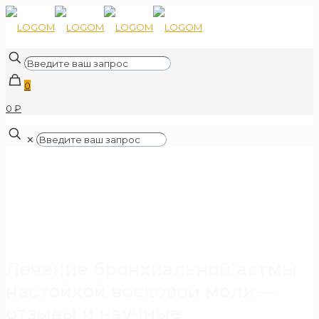
0
0 ₽
✕
Лечение бронхиальной астмы
настойкой восковой моли —
отзывы и научные