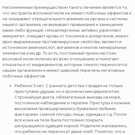
Несомненным преимуществом такого лечения является то,
что экстракты восковой моли не имеют побочных эффектов и
не оказывают отрицательного влияния на органы и системы
нашего организма, не вызывают привыкания и замещения
каких-либо функций, гипоаллергенны, активно укрепляют
иммунитет, очищают кровь от токсинов и аллергенов, имеют
ярко-выраженные противовирусные свойства, являются
источником аминокислот, витаминов и многих минеральных
элементов и мн.др. То есть, постоянный прием настоек
восковой моли полезен во всех отношениях и помогает
отказаться от медикаментов, которые тяжело переносятся
нашим организмом и имеют широкий перечень негативных
побочных эффектов.
Ребенок 5 лет. С раннего детства страдал не только
приступами удушья, но и хроническим дерматитом.
Строжайшая диета, обязательные выезды на море,
постоянное наблюдение и терапия. Приступы и кожные
высыпания провоцировались буквально любыми
факторами: сменой погоды, пищи, одежды и т.д. Почти
вся кожа на теле была постоянно покрыта
шелушащейся зудящей коркой. Родители жаловались,
что ребенок не переносит даже хлеб. Понятно, что и