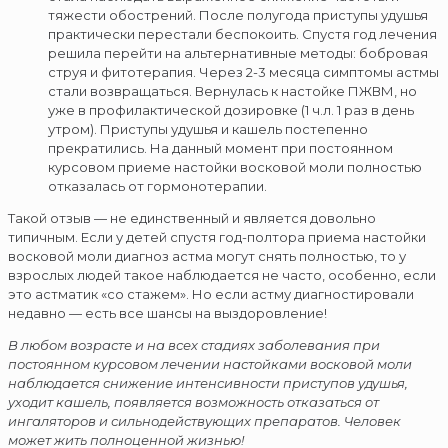
тяжести обострений. После полугода приступы удушья
практически перестали беспокоить. Спустя год лечения
решила перейти на альтернативные методы: бобровая
струя и фитотерапия. Через 2-3 месяца симптомы астмы
стали возвращаться. Вернулась к настойке ПЖВМ, но
уже в профилактической дозировке (1 ч.л. 1 раз в день
утром). Приступы удушья и кашель постепенно
прекратились. На данный момент при постоянном
курсовом приеме настойки восковой моли полностью
отказалась от гормонотерапии.
Такой отзыв — не единственный и является довольно
типичным. Если у детей спустя год-полтора приема настойки
восковой моли диагноз астма могут снять полностью, то у
взрослых людей такое наблюдается не часто, особенно, если
это астматик «со стажем». Но если астму диагностировали
недавно — есть все шансы на выздоровление!
В любом возрасте и на всех стадиях заболевания при
постоянном курсовом лечении настойками восковой моли
наблюдается снижение интенсивности приступов удушья,
уходит кашель, появляется возможность отказаться от
ингаляторов и сильнодействующих препаратов. Человек
может жить полноценной жизнью!