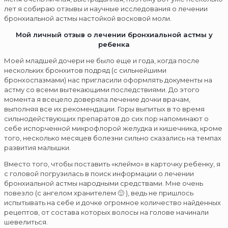
лет я собираю отзывы и научные исследования о лечении
бронхиальной астмы настойкой восковой моли.
Мой личный отзыв о лечении бронхиальной астмы у
ребенка
Моей младшей дочери не было еще и года, когда после
нескольких бронхитов подряд (с сильнейшими
бронхоспазмами) нас пригласили оформлять документы на
астму со всеми вытекающими последствиями. До этого
момента я всецело доверяла лечение дочки врачам,
выполняя все их рекомендации. Горы выпитых в то время
сильнодействующих препаратов до сих пор напоминают о
себе испорченной микрофлорой желудка и кишечника, кроме
того, несколько месяцев болезни сильно сказались на темпах
развития малышки.
Вместо того, чтобы поставить «клеймо» в карточку ребенку, я
с головой погрузилась в поиск информации о лечении
бронхиальной астмы народными средствами. Мне очень
повезло (с ангелом хранителем 🙂 ), ведь не пришлось
испытывать на себе и дочке огромное количество найденных
рецептов, от состава которых волосы на голове начинали
шевелиться.