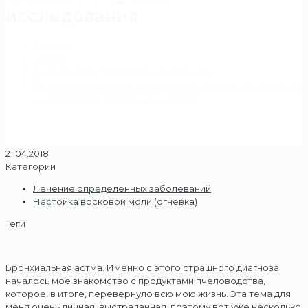
исследования
Главная
Статьи
Лечение определенных заболеваний
Лечение бронхиальной астмы настойкой восковой моли
— отзывы и научные исследования
21.04.2018
Категории
Лечение определенных заболеваний
Настойка восковой моли (огневка)
Теги
Бронхиальная астма. Именно с этого страшного диагноза
началось мое знакомство с продуктами пчеловодства,
которое, в итоге, перевернуло всю мою жизнь. Эта тема для
меня очень личная, выстраданная, поэтому вот уже несколько